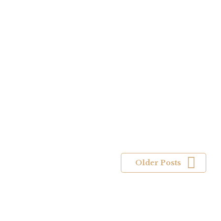
Foliage as an Asset
in the Garden
Aliquam convallis neque vitae diam. In diam. Cum
sociis natoque penatibus et magnis dis parturient
montes, nascetur ridiculus mus. Duis fermentum
arcu in tortor.
Older Posts